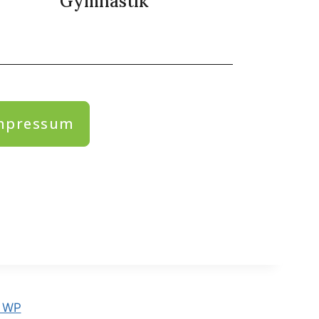
Gymnastik
mpressum
 WP